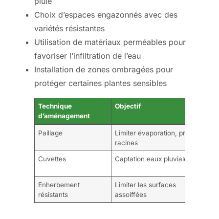
pluie
Choix d’espaces engazonnés avec des
variétés résistantes
Utilisation de matériaux perméables pour
favoriser l’infiltration de l’eau
Installation de zones ombragées pour
protéger certaines plantes sensibles
Technique
Objectif
A
d’aménagement
Paillage
Limiter évaporation, protéger
R
racines
e
Cuvettes
Captation eaux pluviales
O
e
Enherbement
Limiter les surfaces
M
résistants
assoiffées