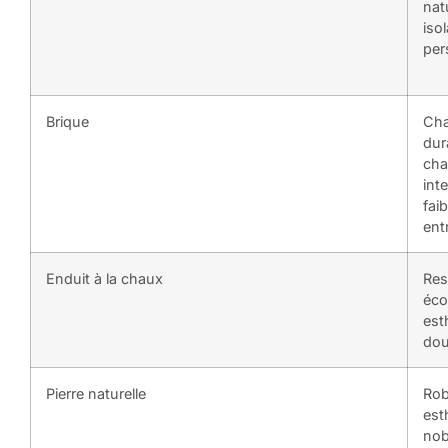
nat
isol
per
Brique
Cha
dura
ch
int
faib
ent
Enduit à la chaux
Res
éco
est
do
Pierre naturelle
Rob
est
nob