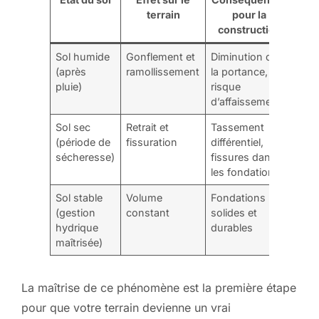
terrain
pour la
construction
Sol humide
Gonflement et
Diminution de
(après
ramollissement
la portance,
pluie)
risque
d’affaissement
Sol sec
Retrait et
Tassement
(période de
fissuration
différentiel,
sécheresse)
fissures dans
les fondations
Sol stable
Volume
Fondations
(gestion
constant
solides et
hydrique
durables
maîtrisée)
La maîtrise de ce phénomène est la première étape
pour que votre terrain devienne un vrai