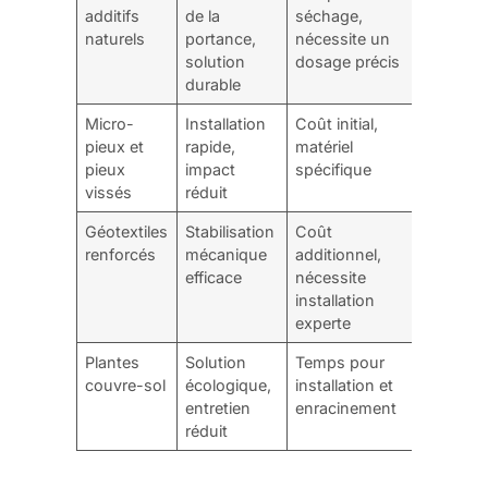
additifs
de la
séchage,
modéré
naturels
portance,
nécessite un
instable
solution
dosage précis
durable
Micro-
Installation
Coût initial,
Terrains 
pieux et
rapide,
matériel
instable
pieux
impact
spécifique
construc
vissés
réduit
lourdes
Géotextiles
Stabilisation
Coût
Prêt à
renforcés
mécanique
additionnel,
accueillir
efficace
nécessite
diverses
installation
construc
experte
Plantes
Solution
Temps pour
Zones
couvre-sol
écologique,
installation et
périphér
entretien
enracinement
et espac
réduit
verts