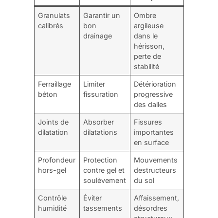
Granulats
Garantir un
Ombre
calibrés
bon
argileuse
drainage
dans le
hérisson,
perte de
stabilité
Ferraillage
Limiter
Détérioration
béton
fissuration
progressive
des dalles
Joints de
Absorber
Fissures
dilatation
dilatations
importantes
en surface
Profondeur
Protection
Mouvements
hors-gel
contre gel et
destructeurs
soulèvement
du sol
Contrôle
Éviter
Affaissement,
humidité
tassements
désordres