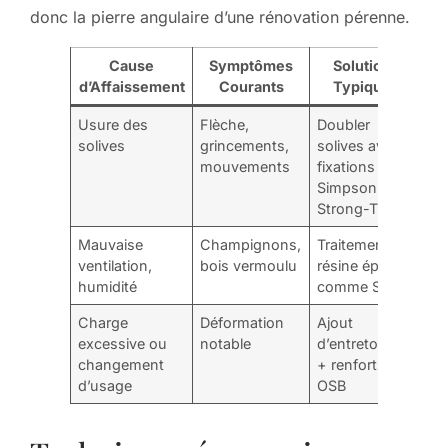
donc la pierre angulaire d’une rénovation pérenne.
Cause
Symptômes
Solution
d’Affaissement
Courants
Typique
Usure des
Flèche,
Doubler
solives
grincements,
solives avec
mouvements
fixations
Simpson
Strong-Tie
Mauvaise
Champignons,
Traitement +
ventilation,
bois vermoulu
résine époxy
humidité
comme Sika
Charge
Déformation
Ajout
excessive ou
notable
d’entretoises
changement
+ renforts
d’usage
OSB