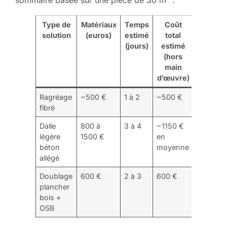
sommaire basée sur une pièce de 30 m² :
Type de
Matériaux
Temps
Coût
solution
(euros)
estimé
total
(jours)
estimé
(hors
main
d’œuvre)
Ragréage
~500 €
1 à 2
~500 €
fibré
Dalle
800 à
3 à 4
~1150 €
légère
1500 €
en
béton
moyenne
allégé
Doublage
600 €
2 à 3
600 €
plancher
bois +
OSB