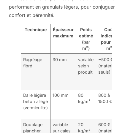
performant en granulats légers, pour conjuguer
confort et pérennité.
Technique
Épaisseur
Poids
Coût
Av
maximum
estimé
indicatif
(par
pour 30
m²)
m²
Ragréage
30 mm
variable
~500 €
Rapi
fibré
selon
(matériaux
éco
produit
seuls)
ada
faib
diff
Dalle légère
100 mm
80
800 à
Lége
béton allégé
kg/m²
1500 €
isol
(vermiculite)
ther
pho
Doublage
variable
20
600 €
Réve
plancher
sur cales
kg/m²
(matériaux
isol