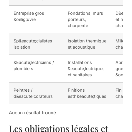
Entreprise gros
Fondations, murs
D&eacut
&oelig;uvre
porteurs,
et milie
charpente
chantier
Sp&eacute;cialistes
Isolation thermique
Milieu d
isolation
et acoustique
chantier
&Eacute;lectriciens /
Installations
Apr&egr
plombiers
&eacute;lectriques
gros
et sanitaires
&oelig;u
Peintres /
Finitions
Fin de
d&eacute;corateurs
esth&eacute;tiques
chantier
Aucun résultat trouvé.
Les obligations légales et