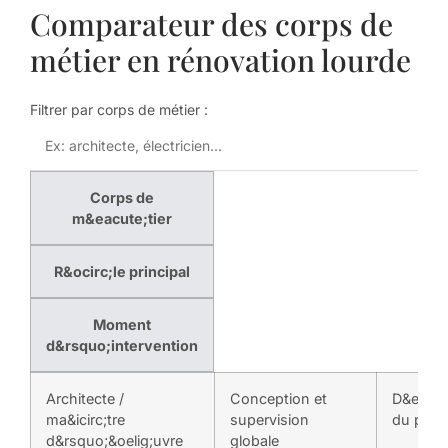
Comparateur des corps de
métier en rénovation lourde
Filtrer par corps de métier :
Corps de
m&eacute;tier
R&ocirc;le principal
Moment
d&rsquo;intervention
Architecte /
Conception et
D&eacut
ma&icirc;tre
supervision
du proje
d&rsquo;&oelig;uvre
globale