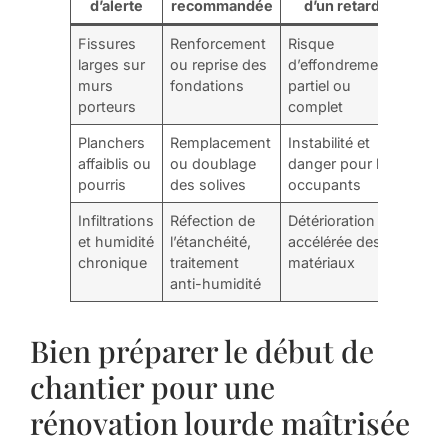
d’alerte
recommandée
d’un retard
Fissures
Renforcement
Risque
larges sur
ou reprise des
d’effondrement
murs
fondations
partiel ou
porteurs
complet
Planchers
Remplacement
Instabilité et
affaiblis ou
ou doublage
danger pour les
pourris
des solives
occupants
Infiltrations
Réfection de
Détérioration
et humidité
l’étanchéité,
accélérée des
chronique
traitement
matériaux
anti-humidité
Bien préparer le début de
chantier pour une
rénovation lourde maîtrisée