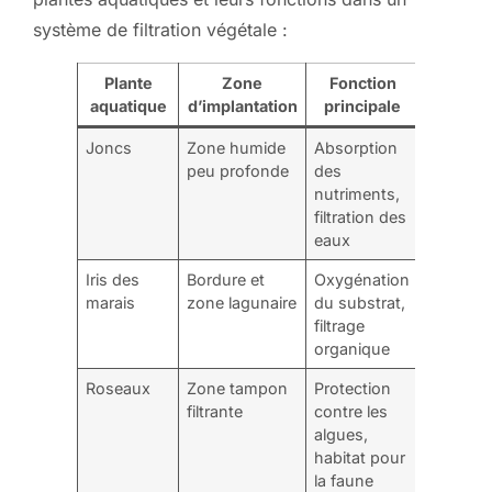
système de filtration végétale :
Plante
Zone
Fonction
aquatique
d’implantation
principale
Joncs
Zone humide
Absorption
peu profonde
des
nutriments,
filtration des
eaux
Iris des
Bordure et
Oxygénation
marais
zone lagunaire
du substrat,
filtrage
organique
Roseaux
Zone tampon
Protection
filtrante
contre les
algues,
habitat pour
la faune